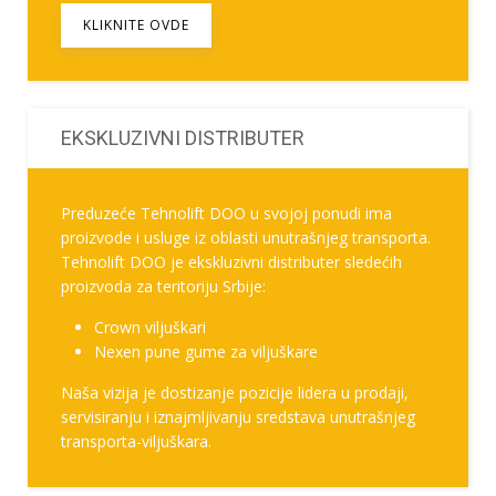
KLIKNITE OVDE
EKSKLUZIVNI DISTRIBUTER
Preduzeće Tehnolift DOO u svojoj ponudi ima
proizvode i usluge iz oblasti unutrašnjeg transporta.
Tehnolift DOO je ekskluzivni distributer sledećih
proizvoda za teritoriju Srbije:
Crown viljuškari
Nexen pune gume za viljuškare
Naša vizija je dostizanje pozicije lidera u prodaji,
servisiranju i iznajmljivanju sredstava unutrašnjeg
transporta-viljuškara.