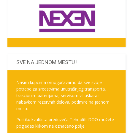
SVE NA JEDNOM MESTU !
Našim kupcima omogućavamo da sve svoje
potrebe za sredstvima unutrašnjeg transporta,
trakcionim baterijama, servisom viljuškara i
nabavkom rezervnih delova, podmire na jednom
mestu.
Politiku kvaliteta preduzeća Tehnolift DOO možete
pogledati klikom na označeno polje.