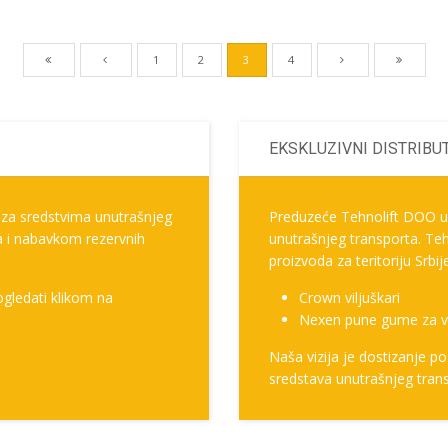
1
2
3
4
EKSKLUZIVNI DISTRIBU
a sredstvima unutrašnjeg
Preduzeće Tehnolift DOO u s
ra i nabavkom rezervnih
unutrašnjeg transporta. Tehn
proizvoda za teritoriju Srbij
gledati klikom na
Crown viljuškari
Nexen pune gume za vi
Naša vizija je dostizanje poz
sredstava unutrašnjeg trans