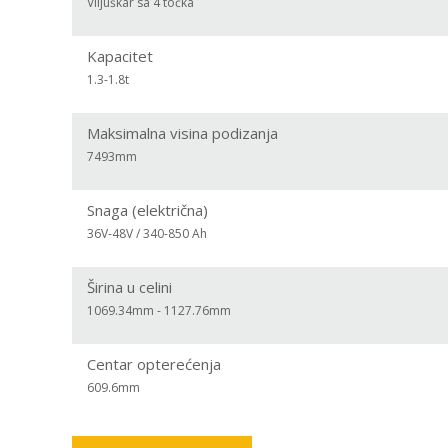
Viljuškar sa 4 točka
Kapacitet
1.3-1.8t
Maksimalna visina podizanja
7493mm
Snaga (električna)
36V-48V / 340-850 Ah
Širina u celini
1069.34mm - 1127.76mm
Centar opterećenja
609.6mm