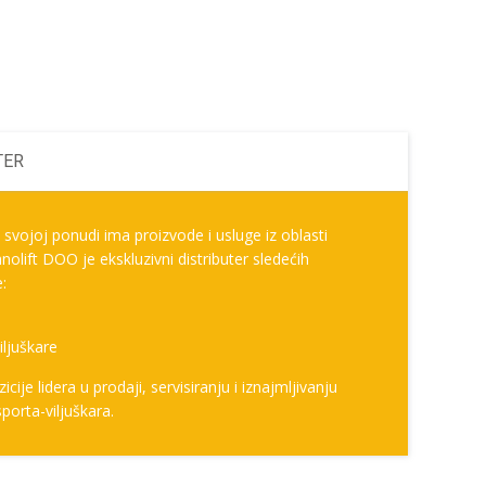
TER
vojoj ponudi ima proizvode i usluge iz oblasti
olift DOO je ekskluzivni distributer sledećih
e:
ljuškare
icije lidera u prodaji, servisiranju i iznajmljivanju
porta-viljuškara.