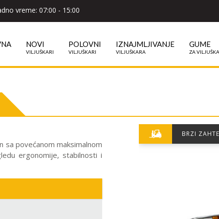
dno vreme: 07:00 - 15:00
VNA
NOVI
POLOVNI
IZNAJMLJIVANJE
GUME
VILJUŠKARI
VILJUŠKARI
VILJUŠKARA
ZA VILJUŠK
BRZI ZAHT
amion sa povećanom maksimalnom
ledu ergonomije, stabilnosti i