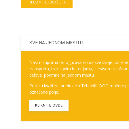
PREUZMITE BROŠURU
SVE NA JEDNOM MESTU !
Našim kupcima omogućavamo da sve svoje potrebe z
transporta, trakcionim baterijama, servisom viljuška
delova, podmire na jednom mestu.
Politiku kvaliteta preduzeća Tehnolift DOO možete po
označeno polje.
KLIKNITE OVDE