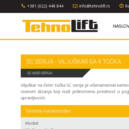
+381 (022) 448 844
info@tehnolift.rs
Ra
NASLO
SC SERIJA - VILJUŠKAR SA 4 TOČKA
SC 6000 SERIJA
Viljuškar na četiri točka SC serije je višenamenski k
visinom dizanja koji nudi jedinstvenu prednost u pog
upravljivosti.
Tehničke karakteristike
Modeli